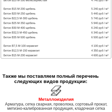
Бетон В25 М-350 мелкозернистый
4 740 руб / м³
Бетон В15 М-200 щебень
5 240 руб / м³
Бетон В20 М-250 щебень
5 440 руб / м³
Бетон В22,5 М-300 щебень
5 740 руб / м³
Бетон В25 М-350 щебень
5 940 руб / м³
Бетон В30 М-400 щебень
6 240 руб / м³
Бетон В32,5 М-450 щебень
6 340 руб / м³
Бетон В35 М-500 щебень
6 500 руб / м³
Бетон В7,5 М-100 керамзит
4 100 руб / м³
Бетон В12,5 М-150 керамзит
4 350 руб / м³
Бетон В15 М-200 керамзит
4 600 руб / м³
Также мы поставляем полный перечень
следующих видов продукции:
Металлоизделия
Арматура, сетка сварная, проволока, сортовый прокат,
метизно-калиброванная продукция, кладочная сетка